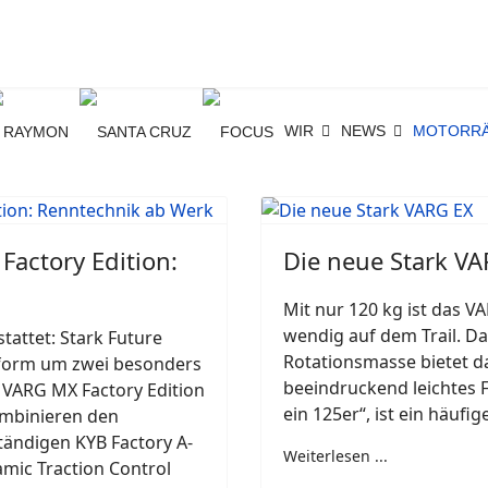
WIR
NEWS
MOTORR
Factory Edition:
Die neue Stark V
Mit nur 120 kg ist das V
wendig auf dem Trail. D
tattet: Stark Future
Rotationsmasse bietet d
ttform um zwei besonders
beeindruckend leichtes Fa
 VARG MX Factory Edition
ein 125er“, ist ein häuf
ombinieren den
tändigen KYB Factory A-
Weiterlesen ...
mic Traction Control